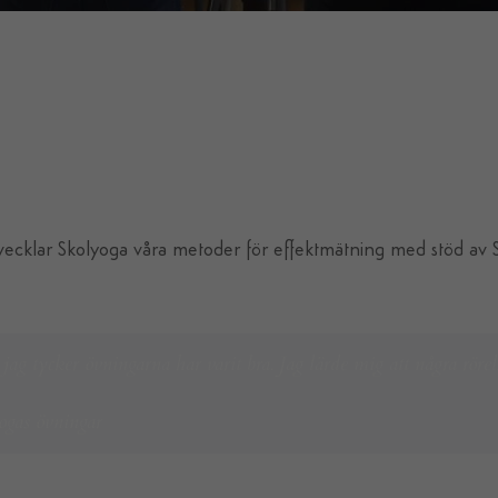
vecklar Skolyoga våra metoder för effektmätning med stöd av Sv
ag tycker övningarna har varit bra. Jag lärde mig att några rörel
ogas övningar