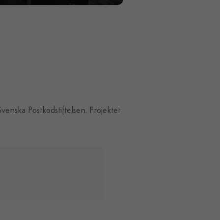
enska Postkodstiftelsen. Projektet
ser och saker jag gör