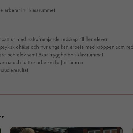
nde arbetet in i klassrummet
 arbetet in i klassrummet​
t sätt ut med hälsofrämjande redskap till fler elever
 psykisk ohälsa och hur unga kan arbeta med kroppen som reds
rare och elev samt ökar tryggheten i klassrummet
verna och bättre arbetsmiljö för lärarna
studieresultat
.