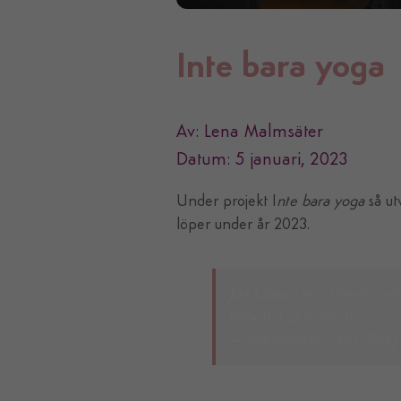
Inte bara yoga
Av: Lena Malmsäter
Datum: 5 januari, 2023
Under projekt I
nte bara yoga
så ut
löper under år 2023.
Jag känner mig sömnig och j
naturligt är normalt.
– gymnasieelev efter Skoly