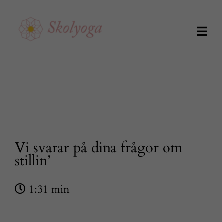
Fortsätt
till
innehållet
Togg
Navig
Kunskapsbiblioteket
Utbildningar
Om Skolyoga
Vi svarar på dina frågor om
stillin’
Skapa konto
1:31 min
Logga in