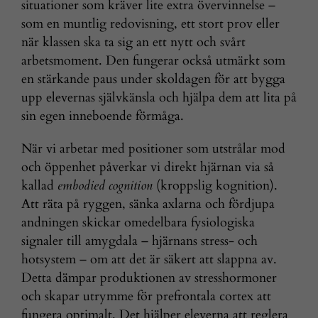
situationer som kräver lite extra övervinnelse –
som en muntlig redovisning, ett stort prov eller
när klassen ska ta sig an ett nytt och svårt
arbetsmoment. Den fungerar också utmärkt som
en stärkande paus under skoldagen för att bygga
upp elevernas självkänsla och hjälpa dem att lita på
sin egen inneboende förmåga.
När vi arbetar med positioner som utstrålar mod
och öppenhet påverkar vi direkt hjärnan via så
kallad
embodied cognition
(kroppslig kognition).
Att räta på ryggen, sänka axlarna och fördjupa
andningen skickar omedelbara fysiologiska
signaler till amygdala – hjärnans stress- och
hotsystem – om att det är säkert att slappna av.
Detta dämpar produktionen av stresshormoner
och skapar utrymme för prefrontala cortex att
fungera optimalt. Det hjälper eleverna att reglera