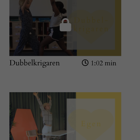
hur hemsidan
används.
Upplevelse
För att vår
hemsida ska
prestera så
Dubbelkrigaren
1:02 min
bra som
möjligt
under ditt
besök. Om
du nekar de
här kakorna
kommer viss
funktionalitet
att försvinna
från