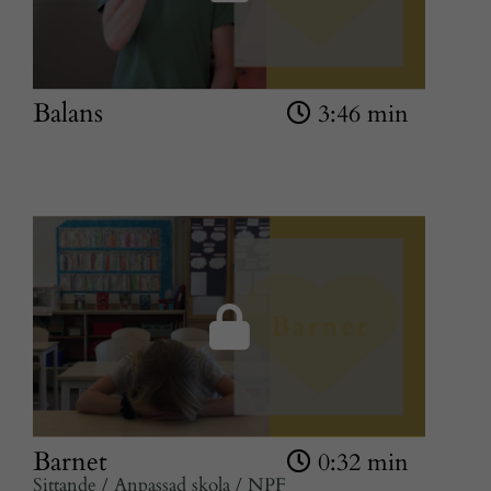
Balans
3:46 min
Nödvändiga
Barnet
0:32 min
Dessa kakor
Sittande / Anpassad skola / NPF