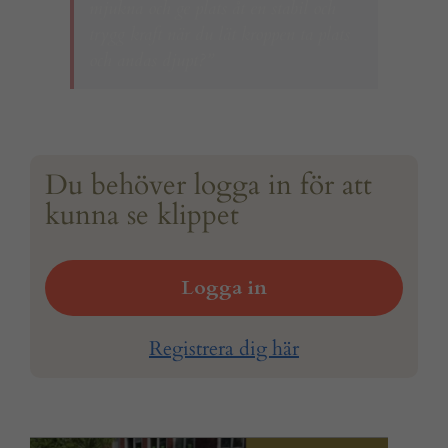
mjukna och ge plats åt en stabil och
trygg kraft när du lät kroppen ta plats
och andas djupt?”
Du behöver logga in för att
kunna se klippet
Logga in
Registrera dig här