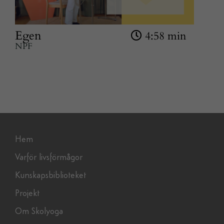
hemsidan.
Egen
4:58 min
Marknadsföring
NPF
Genom att dela
med dig av dina
intressen och ditt
beteende när du
surfar ökar du
chansen att få se
personligt
Hem
anpassat innehåll
Varför livsförmågor
och erbjudanden.
Kunskapsbiblioteket
Projekt
Om Skolyoga