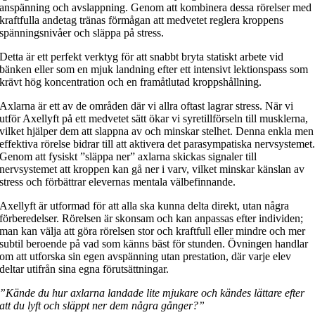
anspänning och avslappning. Genom att kombinera dessa rörelser med
kraftfulla andetag tränas förmågan att medvetet reglera kroppens
spänningsnivåer och släppa på stress.
Detta är ett perfekt verktyg för att snabbt bryta statiskt arbete vid
bänken eller som en mjuk landning efter ett intensivt lektionspass som
krävt hög koncentration och en framåtlutad kroppshållning.
Axlarna är ett av de områden där vi allra oftast lagrar stress. När vi
utför Axellyft på ett medvetet sätt ökar vi syretillförseln till musklerna,
vilket hjälper dem att slappna av och minskar stelhet. Denna enkla men
effektiva rörelse bidrar till att aktivera det parasympatiska nervsystemet
Genom att fysiskt ”släppa ner” axlarna skickas signaler till
nervsystemet att kroppen kan gå ner i varv, vilket minskar känslan av
stress och förbättrar elevernas mentala välbefinnande.
Axellyft är utformad för att alla ska kunna delta direkt, utan några
förberedelser. Rörelsen är skonsam och kan anpassas efter individen;
man kan välja att göra rörelsen stor och kraftfull eller mindre och mer
subtil beroende på vad som känns bäst för stunden. Övningen handlar
om att utforska sin egen avspänning utan prestation, där varje elev
deltar utifrån sina egna förutsättningar.
”Kände du hur axlarna landade lite mjukare och kändes lättare efter
att du lyft och släppt ner dem några gånger?”