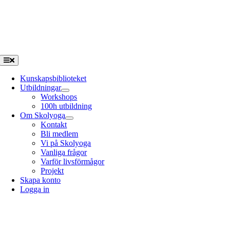
Fortsätt
till
innehållet
Toggle
Navigation
Kunskapsbiblioteket
Utbildningar
Workshops
100h utbildning
Om Skolyoga
Kontakt
Bli medlem
Vi på Skolyoga
Vanliga frågor
Varför livsförmågor
Projekt
Skapa konto
Logga in