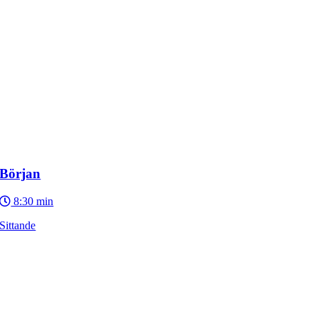
Början
8:30 min
Sittande