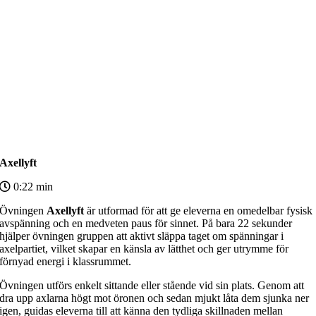
Axellyft
0:22 min
Övningen
Axellyft
är utformad för att ge eleverna en omedelbar fysisk
avspänning och en medveten paus för sinnet. På bara 22 sekunder
hjälper övningen gruppen att aktivt släppa taget om spänningar i
axelpartiet, vilket skapar en känsla av lätthet och ger utrymme för
förnyad energi i klassrummet.
Övningen utförs enkelt sittande eller stående vid sin plats. Genom att
dra upp axlarna högt mot öronen och sedan mjukt låta dem sjunka ner
igen, guidas eleverna till att känna den tydliga skillnaden mellan