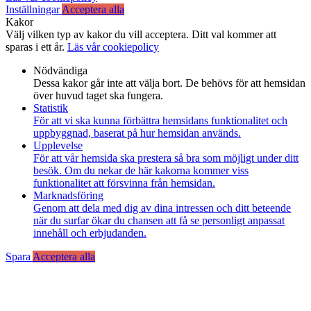
Inställningar
Acceptera alla
Kakor
Välj vilken typ av kakor du vill acceptera. Ditt val kommer att
sparas i ett år.
Läs vår cookiepolicy
Nödvändiga
Dessa kakor går inte att välja bort. De behövs för att hemsidan
över huvud taget ska fungera.
Statistik
För att vi ska kunna förbättra hemsidans funktionalitet och
uppbyggnad, baserat på hur hemsidan används.
Upplevelse
För att vår hemsida ska prestera så bra som möjligt under ditt
besök. Om du nekar de här kakorna kommer viss
funktionalitet att försvinna från hemsidan.
Marknadsföring
Genom att dela med dig av dina intressen och ditt beteende
när du surfar ökar du chansen att få se personligt anpassat
innehåll och erbjudanden.
Spara
Acceptera alla
Till
toppen