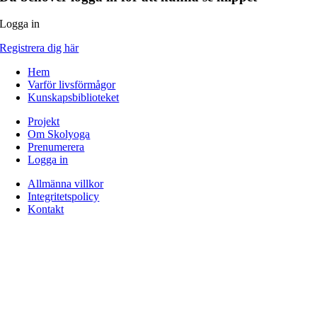
Logga in
Registrera dig här
Hem
Varför livsförmågor
Kunskapsbiblioteket
Projekt
Om Skolyoga
Prenumerera
Logga in
Allmänna villkor
Integritetspolicy
Kontakt