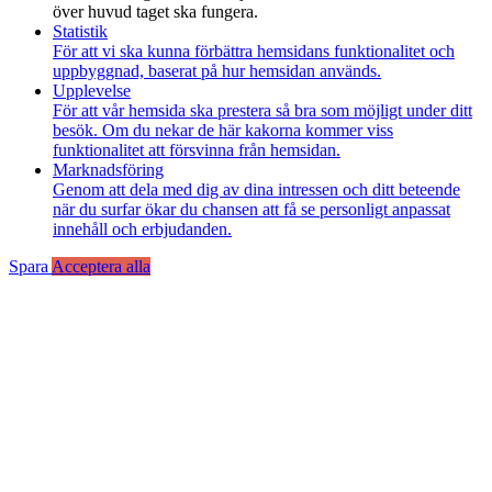
över huvud taget ska fungera.
Statistik
För att vi ska kunna förbättra hemsidans funktionalitet och
uppbyggnad, baserat på hur hemsidan används.
Upplevelse
För att vår hemsida ska prestera så bra som möjligt under ditt
besök. Om du nekar de här kakorna kommer viss
funktionalitet att försvinna från hemsidan.
Marknadsföring
Genom att dela med dig av dina intressen och ditt beteende
när du surfar ökar du chansen att få se personligt anpassat
innehåll och erbjudanden.
Spara
Acceptera alla
Till
toppen