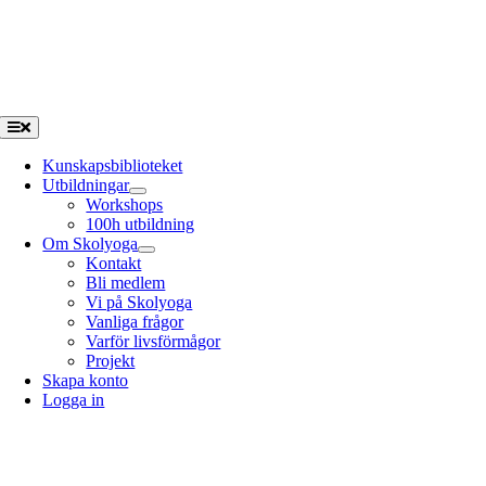
Fortsätt
till
innehållet
Toggle
Navigation
Kunskapsbiblioteket
Utbildningar
Workshops
100h utbildning
Om Skolyoga
Kontakt
Bli medlem
Vi på Skolyoga
Vanliga frågor
Varför livsförmågor
Projekt
Skapa konto
Logga in