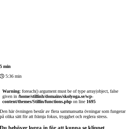
5 min
5:36 min
Warning
: foreach() argument must be of type array|object, false
given in
/home/stillinh/domains/skolyoga.se/wp-
content/themes/Stillin/functions.php
on line
1695
Den här övningen består av flera sammansatta övningar som fungerar
på olika sätt för att främja fokus, trygghet och reglera stress.
Du behöver logga in för att kunna se klippet