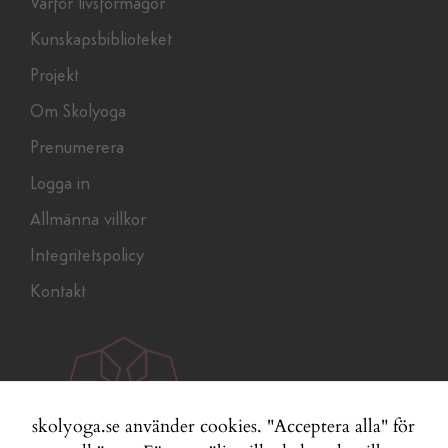
Varför livsförmågor
Kunskapsbiblioteket
Projekt
Om Skolyoga
Prenumerera
Logga in
Allmänna villkor
Integritetspolicy
Kontakt
skolyoga.se använder cookies. "Acceptera alla" för