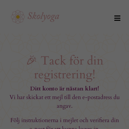
Fortsätt
till
innehållet
Togg
Navig
Kunskapsbiblioteket
🎉 Tack för din
Utbildningar
registrering!
Om Skolyoga
Ditt konto är nästan klart!
Vi har skickat ett mejl till den e-postadress du
Skapa konto
angav.
Logga in
Följ instruktionerna i mejlet och verifiera din
e-post för att kunna logga in.