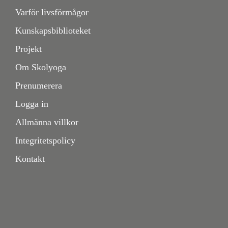
Varför livsförmågor
Statistik
Kunskapsbiblioteket
För att vi ska
kunna
Projekt
förbättra
Om Skolyoga
hemsidans
funktionalitet
Prenumerera
och
uppbyggnad,
Logga in
baserat på
Allmänna villkor
hur
hemsidan
Integritetspolicy
används.
Kontakt
Upplevelse
För att vår
hemsida ska
prestera så
bra som