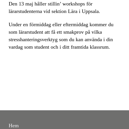
Den 13 maj håller stillin’ workshops för
lärarstudenterna vid sektion Lära i Uppsala.
Under en förmiddag eller eftermiddag kommer du
som lärarstudent att få ett smakprov på vilka
stresshanteringsverktyg som du kan använda i din
vardag som student och i ditt framtida klassrum.
Nödvändiga
Dessa kakor
går inte att
välja bort. De
behövs för att
hemsidan
över huvud
taget ska
fungera.
Hem